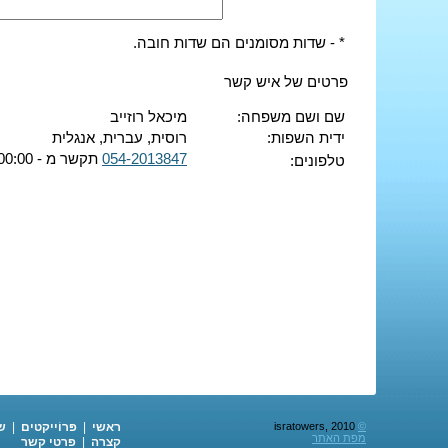
* - שדות מסומנים הם שדות חובה.
פרטים של איש קשר
שם ושם משפחה:
מיכאל רוזייב
ידית השפות:
רוסית, עברית, אנגלית
054-2013847
תקשר מ - 00:00 ועד - 00:00
טלפונים:
©
isratowers, 2010
ראשי
|
פּרוֹייקטים
|
ש
מפת האתר
קצרה
|
פרטי קשר