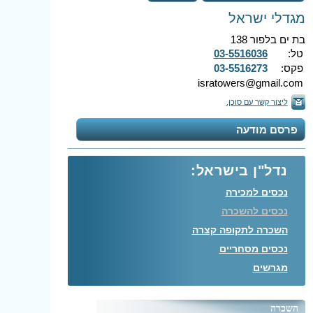
מגדלי ישראל
בת ים בלפור 138
טל:
03-5516036
פקס:
03-5516273
isratowers@gmail.com
ליצור קשר עם סוכן.
פרסם מודעה
נדל"ן בישראל:
נכסים למכירה
נכסים להשכרה
השכרה לתקופה קצרה
נכסים מסחריים
מגרשים
השכרה