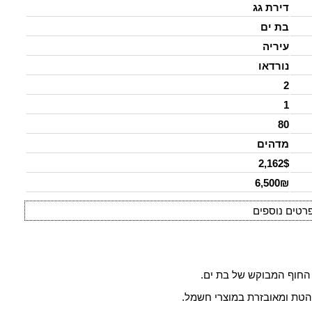
דירת גג
בת ים
עיריה
נורדאו
2
1
80
מדהים
2,162$
6,500₪
רטים נוספים
בת ים
.
והטת ומאובזרת במוצרי חשמל.