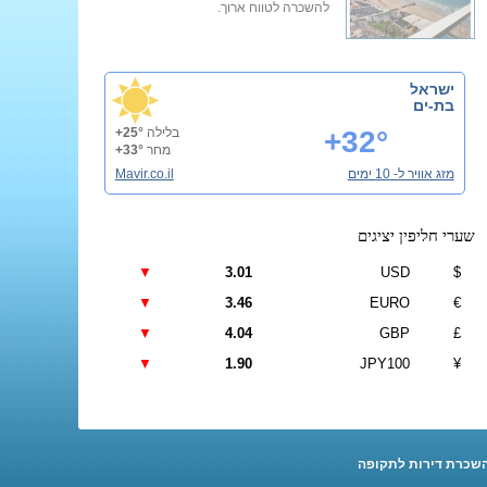
להשכרה לטווח ארוך.
ישראל
בת-ים
+32°
בלילה
+25°
מחר
+33°
מזג אוויר ל- 10 ימים
Mavir.co.il
שערי חליפין יציגים
▼
3.01
USD
$
▼
3.46
EURO
€
▼
4.04
GBP
£
▼
1.90
JPY100
¥
שכרת דירות לתקופה