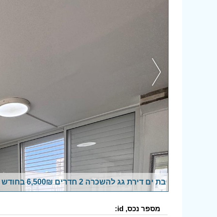
בת ים דירת גג להשכרה 2 חדרים 6,500₪ בחודש
מספר נכס, id: