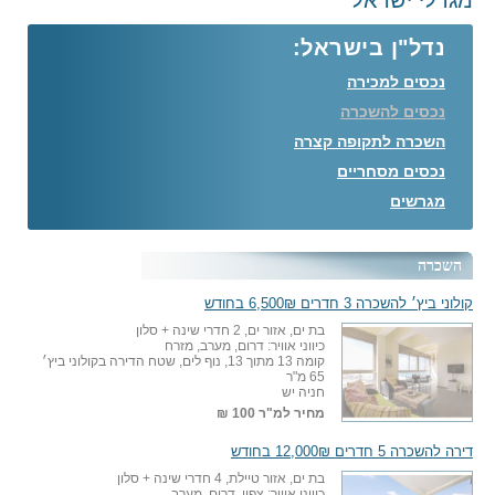
מגדלי ישראל
נדל"ן בישראל:
נכסים למכירה
נכסים להשכרה
השכרה לתקופה קצרה
נכסים מסחריים
מגרשים
השכרה
קולוני ביץ׳ להשכרה 3 חדרים 6,500₪ בחודש
בת ים, אזור ים, 2 חדרי שינה + סלון
כיווני אוויר: דרום, מערב, מזרח
קומה 13 מתוך 13, נוף לים, שטח הדירה בקולוני ביץ׳
65 מ"ר
חניה יש
מחיר למ"ר
100 ₪
דירה להשכרה 5 חדרים 12,000₪ בחודש
בת ים, אזור טיילת, 4 חדרי שינה + סלון
כיווני אוויר: צפון, דרום, מערב