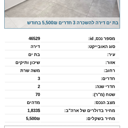
בת ים דירה להשכרה 3 חדרים 5,500₪ בחודש
מספר נכס, id:
46529
סוג האובייקט:
דירה
עיר:
בת ים
אזור:
שיכון ותיקים
רחוב:
משה שרת
חדרים:
3
חדרי שנה:
2
שטח (מ"ר):
70
מצב הנכס:
מדהים
מחיר בדולרים של ארה"ב:
1,833$
מחיר בשקלים:
5,500₪