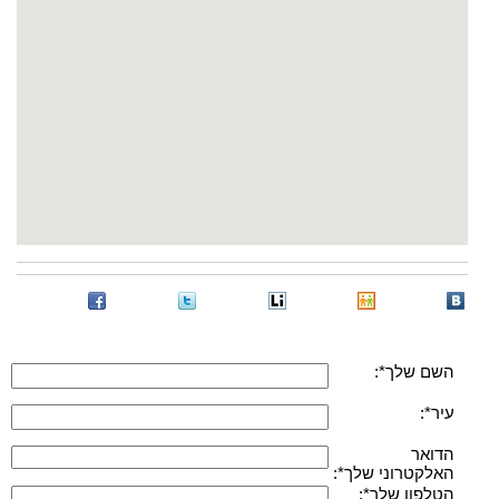
השם שלך*:
עיר*:
הדואר
האלקטרוני שלך*:
הטלפון שלך*: