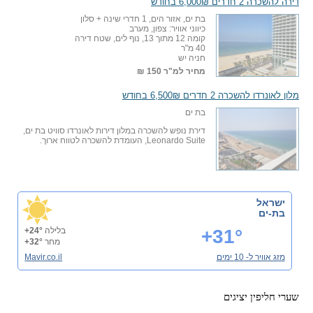
דירה להשכרה 2 חדרים 6,000₪ בחודש
בת ים, אזור הים, 1 חדרי שינה + סלון
כיווני אוויר: צפון, מערב
קומה 12 מתוך 13, נוף לים, שטח דירה
40 מ"ר
חניה יש
מחיר למ"ר
150 ₪
מלון לאונרדו להשכרה 2 חדרים 6,500₪ בחודש
בת ים
דירת נופש להשכרה במלון דירות לאונרדו סוויט בת ים,
Leonardo Suite, העומדת להשכרה לטווח ארוך.
ישראל
בת-ים
+31°
בלילה
+24°
מחר
+32°
מזג אוויר ל- 10 ימים
Mavir.co.il
שערי חליפין יציגים