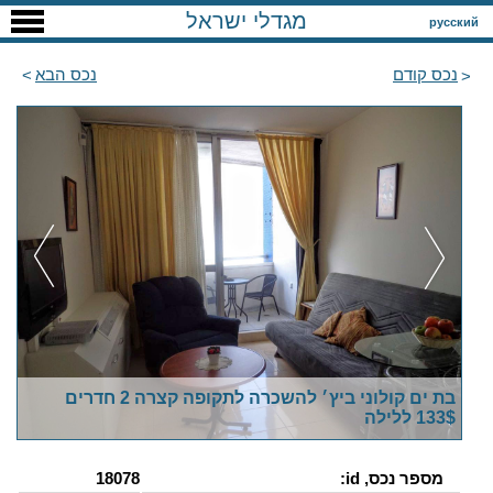
מגדלי ישראל
русский
נכס קודם
נכס הבא
בת ים קולוני ביץ׳ להשכרה לתקופה קצרה 2 חדרים
133$ ללילה
מספר נכס, id:
18078