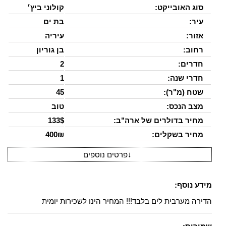
סוג האובייקט:
קולוני ביץ׳
עיר:
בת ים
אזור:
עיריה
רחוב:
בן גוריון
חדרים:
2
חדרי שנה:
1
שטח (מ"ר):
45
מצב הנכס:
טוב
מחיר בדולרים של ארה"ב:
133$
מחיר בשקלים:
400₪
↓
פרטים נוספים
מידע נוסף:
הדירה מערבית לים בלבד!!! המחיר הינו לשכירות יומית