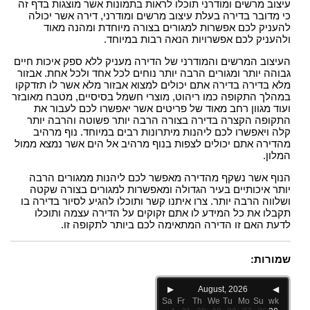
עיצוב מרשים ומודרני תוכלו לראות בתמונות אשר מוצגות בדף זה
כי מדובר בדירה בעלת עיצוב מרשים ומודרני, דירה אשר יכולה
להעניק לכם אפשרות למגורים בצורה מיוחדת ומהנה מאוד
ולהעניק לכם אפשרויות הנאה רבות במיוחד.
העיצוב המרשים והמודרני של הדירה מעניק ללא ספק איכות חיים
גבוהה יותר ומגורים הרבה יותר נוחים לכל אחד ולכל אחת. אבזור
מלא בדירה בדירה אתם יכולים למצוא אבזור מלא אשר לו תזדקקו
במהלך התקופה כמו ריהוט, מוצרי חשמל בסיסיים, מטבח מאובזר
ועוד מגוון רחב מאוד של פריטים אשר יאפשרו לכם לעבור את
התקופה הקצרה בדירה בצורה הרבה יותר פשוטה והרבה יותר
קלה ויאפשרו לכם ליהנות מיתרונות רבים במיוחד. נוף מרהיב
מהדירה אתם יכולים לצפות בנוף מרהיב אל הים אשר נמצא ממול
המלון.
הנוף אשר נשקף מהדירה מאפשר לכם ליהנות ממגורים הרבה
יותר איכותיים בעיר הגדולה ומאפשרות למגורים בצורה שקטה
ושלווה הרבה יותר. צרו איתנו קשר ותוכלו להגיע לסיור בדירה בו
תקבלו את כל המידע לו אתם זקוקים על הדירה עצמה ותוכלו
לדעת האם זו הדירה המתאימה לכם ביותר לתקופה זו.
שמורות:
▶
August, 2026
◀
Sa
Fr
Th
We
Tu
Mo
Su
wk