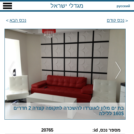
מגדלי ישראל
русский
נכס קודם
נכס הבא
בת ים מלון לאונרדו להשכרה לתקופה קצרה 2 חדרים
160$ ללילה
מספר נכס, id:
20765