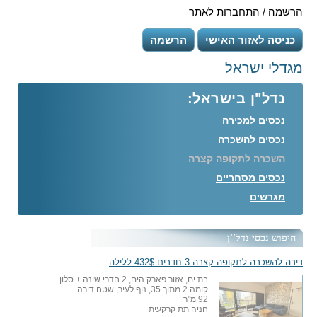
הרשמה / התחברות לאתר
כניסה לאזור האישי
הרשמה
מגדלי ישראל
נדל"ן בישראל:
נכסים למכירה
נכסים להשכרה
השכרה לתקופה קצרה
נכסים מסחריים
מגרשים
חיפוש נכסי נדל''ן
דירה להשכרה לתקופה קצרה 3 חדרים 432$ ללילה
בת ים, אזור פארק הים, 2 חדרי שינה + סלון
קומה 2 מתוך 35, נוף לעיר, שטח דירה
92 מ"ר
חניה תת קרקעית