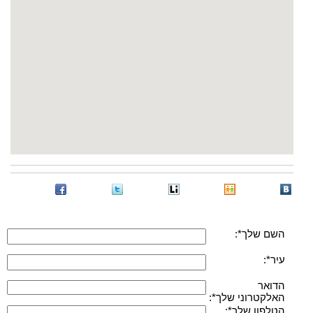
השם שלך*:
עיר*:
הדואר
האלקטרוני שלך*:
הטלפון שלך*: