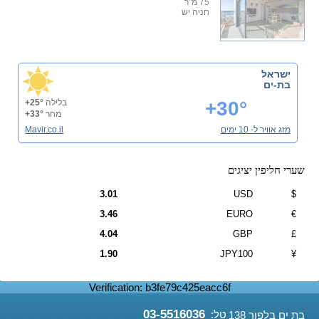
75 מ"ר
חניה יש
ישראל
בת-ים
+30°
בלילה
+25°
מחר
+33°
מזג אוויר ל- 10 ימים
Mavir.co.il
שערי חליפין יציגים
3.01
USD
$
3.46
EURO
€
4.04
GBP
£
1.90
JPY100
¥
Verification: b3fe79c425eacc6f
03-5516036
טל:
בת ים בלפור 138