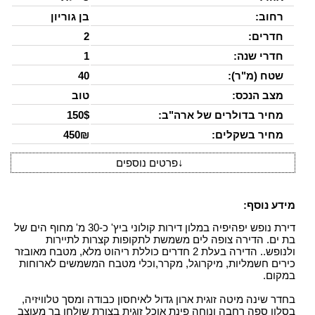
רחוב:
בן גוריון
חדרים:
2
חדרי שנה:
1
שטח (מ"ר):
40
מצב הנכס:
טוב
מחיר בדולרים של ארה"ב:
150$
מחיר בשקלים:
450₪
↓
פרטים נוספים
מידע נוסף:
דירת נופש יפהיפיה במלון דירות קולוני ביץ' כ-30 מ' מחוף הים של
בת ים. הדירה צופה לים משמשת לתקופות קצרות לתיירות
ולנופש.. הדירה בעלת 2 חדרים כוללת ריהוט מלא, מטבח מאובזר
כירים חשמליות, מיקרוגל, מקרר,וכלי מטבח המשמשים לארוחות
במקום.
בחדר שינה מיטה זוגית ארון גדול לאיחסון כבודה ומסך טלוויזיה,
בסלון ספה רחבה ונוחה פינת אוכל זוגית בצורת שולחן בר מעוצב