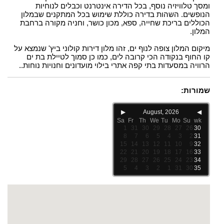
ומסך טלוויזיה נוסף, בכל הדירה אינטרנט וכבלים לנוחיות
הנופשים. השהות בדירה כוללת שימוש בכל המתקנים שבמלון
הכוללים בריכת שחייה, ספא, מכון כושר, וחניה מקורה ברחבת
המלון.
מיקום המלון צופה לנוף ים, זהו מלון דירות קולוני ביץ' שנמצא על
קו החוף בנקודה הכי קרובה לים, כמו כן סמוך לטיילת בת ים
הרוויה במסעדות בתי קפה אתרי בילוי מועדונים וחנויות נוחות..
שמורות:
▶
August, 2026
◀
Sa
Fr
Th
We
Tu
Mo
Su
wk
1
31
30
29
28
27
26
30
8
7
6
5
4
3
2
31
15
14
13
12
11
10
9
32
22
21
20
19
18
17
16
33
29
28
27
26
25
24
23
34
5
4
3
2
1
31
30
35