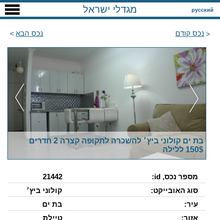
מגדלי ישראל
русский
נכס קודם
נכס הבא
בת ים קולוני ביץ׳ להשכרה לתקופה קצרה 2 חדרים
150$ ללילה
מספר נכס, id:
21442
סוג האובייקט:
קולוני ביץ׳
עיר:
בת ים
אזור:
טיילת