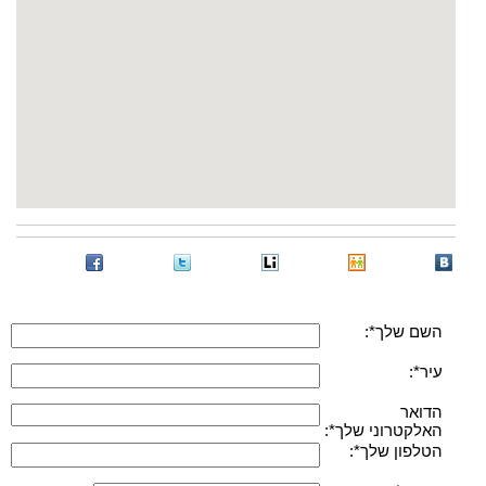
השם שלך*:
עיר*:
הדואר
האלקטרוני שלך*:
הטלפון שלך*: