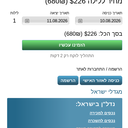
מחיר ללילה $
226
(
₪)
680
תאריך כניסה
תאריך יציאה
לילות
1
בסך הכל: $
226
(
₪)
680
התהליך לוקח רק 2 דקות
הרשמה / התחברות לאתר
כניסה לאזור האישי
הרשמה
מגדלי ישראל
נדל"ן בישראל:
נכסים למכירה
נכסים להשכרה