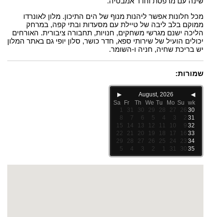
שינה עם מרפסת וחדר אמבטיה.
מכל חלונות אפשר ליהנות מנוף של הים התיכון. מלון לאונרדו
ממוקם בלב ליבה של טיילת עם מסעדות ובתי קפה, במרחק
הליכה ישנם מגרשי משחקים, חנויות, תחבורה ציבורית. האורחים
יכולים הועיל של שירותי ספא, חדר כושר, סלון יופי גם באתר המלון
יש בריכת שחיה, חניה ו-השומר.
שמורות:
▶
August, 2026
◀
Sa
Fr
Th
We
Tu
Mo
Su
wk
1
31
30
29
28
27
26
30
8
7
6
5
4
3
2
31
15
14
13
12
11
10
9
32
22
21
20
19
18
17
16
33
29
28
27
26
25
24
23
34
5
4
3
2
1
31
30
35