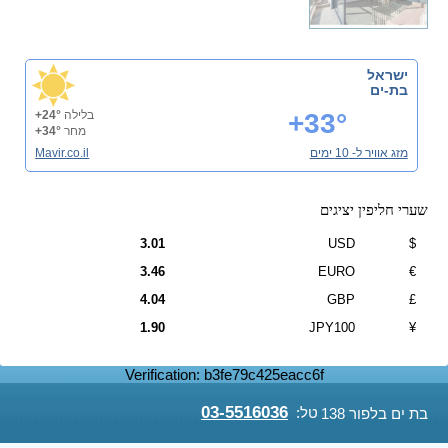
ישראל
בת-ים
+33°
בלילה
+24°
מחר
+34°
מזג אוויר ל- 10 ימים
Mavir.co.il
שערי חליפין יציגים
3.01
USD
$
3.46
EURO
€
4.04
GBP
£
1.90
JPY100
¥
Verification: b3fe79c425eacc6f
03-5516036
טל:
בת ים בלפור 138