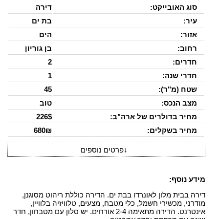
סוג האובייקט:
דירה
עיר:
בת ים
אזור:
הים
רחוב:
בן גוריון
חדרים:
2
חדרי שנה:
1
שטח (מ"ר):
45
מצב הנכס:
טוב
מחיר בדולרים של ארה"ב:
226$
מחיר בשקלים:
680₪
↓
פרטים נוספים
מידע נוסף:
דירה בבית מלון לאונרדו בבת ים. הדירה כוללת ריהוט מסוגנן,
מודרני, מכשירי חשמל, כלי מטבח, מצעים, טלוויזיה בלוויין,
אינטרנט. הדירה מתאימה 2-4 אורחים. יש סלון עם מטבחון, חדר