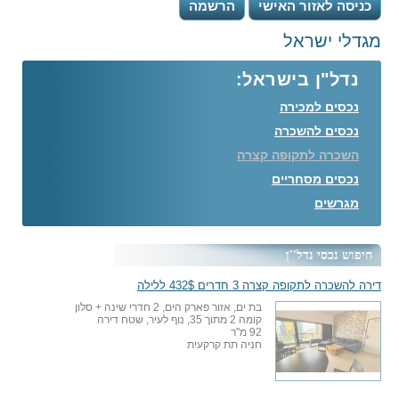
כניסה לאזור האישי
הרשמה
מגדלי ישראל
נדל"ן בישראל:
נכסים למכירה
נכסים להשכרה
השכרה לתקופה קצרה
נכסים מסחריים
מגרשים
חיפוש נכסי נדל''ן
דירה להשכרה לתקופה קצרה 3 חדרים 432$ ללילה
בת ים, אזור פארק הים, 2 חדרי שינה + סלון
קומה 2 מתוך 35, נוף לעיר, שטח דירה
92 מ"ר
חניה תת קרקעית