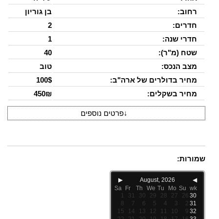
רחוב:
בן גוריון
חדרים:
2
חדרי שנה:
1
שטח (מ"ר):
40
מצב הנכס:
טוב
מחיר בדולרים של ארה"ב:
100$
מחיר בשקלים:
450₪
↓
פרטים נוספים
שמורות:
▶
August, 2026
◀
Sa
Fr
Th
We
Tu
Mo
Su
wk
1
31
30
29
28
27
26
30
8
7
6
5
4
3
2
31
15
14
13
12
11
10
9
32
22
21
20
19
18
17
16
33