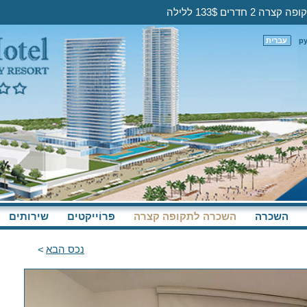
דרים 133$ ללילה
р
עברית
השכרה
השכרה לתקופה קצרה
פּרוֹייקטים
שירותים
נכס הבא