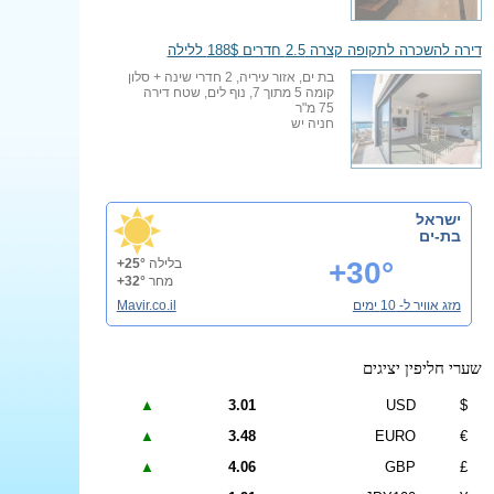
דירה להשכרה לתקופה קצרה 2.5 חדרים 188$ ללילה
בת ים, אזור עיריה, 2 חדרי שינה + סלון
קומה 5 מתוך 7, נוף לים, שטח דירה
75 מ"ר
חניה יש
ישראל
בת-ים
+30°
בלילה
+25°
מחר
+32°
מזג אוויר ל- 10 ימים
Mavir.co.il
שערי חליפין יציגים
▲
3.01
USD
$
▲
3.48
EURO
€
▲
4.06
GBP
£