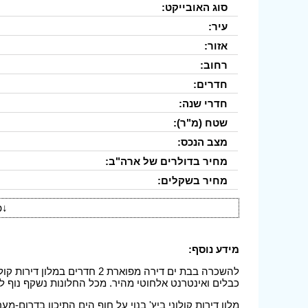
סוג האובייקט:
עיר:
אזור:
רחוב:
חדרים:
חדרי שנה:
שטח (מ"ר):
מצב הנכס:
מחיר בדולרים של ארה"ב:
מחיר בשקלים:
↓
פ
מידע נוסף:
להשכרה בבת ים דירה מפוארת 2 ח
כבלים ואינטרנט אלחוטי מהיר. מכל החלונות נשקף נוף לי
מלון דירות קולוני ביץ' בנוי על חוף הים התיכון בדרום-מע