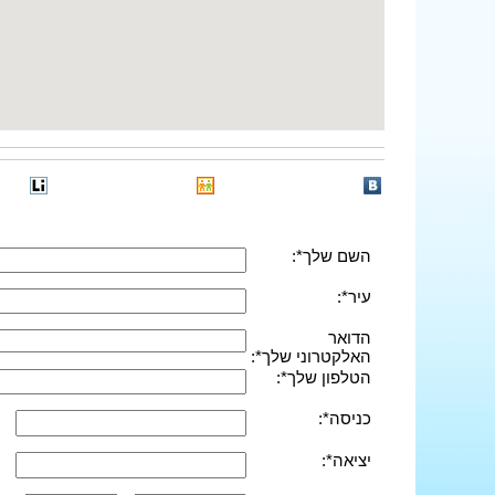
השם שלך*:
עיר*:
הדואר
האלקטרוני שלך*:
הטלפון שלך*:
כניסה*:
יציאה*: