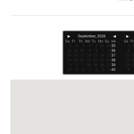
▶
September, 2026
◀
▶
Sa
Fr
Th
We
Tu
Mo
Su
wk
Sa
Fr
5
4
3
2
1
31
30
35
1
12
11
10
9
8
7
6
36
8
19
18
17
16
15
14
13
37
15
26
25
24
23
22
21
20
38
22
3
2
1
30
29
28
27
39
29
10
9
8
7
6
5
4
40
5