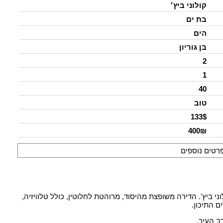
קולוני ביץ׳
בת ים
הים
בן גוריון
2
1
40
טוב
133$
400₪
רטים נוספים
דרים במלון דירות קולוני ביץ'. הדירה משופצת מהיסוד, מרוהטת לחלוטין, כולל טלוויזיה,
ם התיכון.
רב העיר.