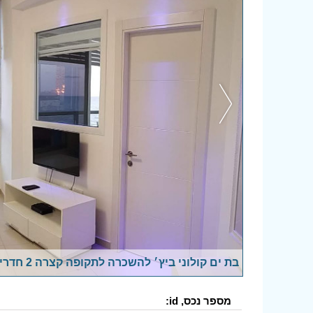
בת ים קולוני ביץ׳ להשכרה לתקופה קצרה 2 חדרים 133$ ללילה
מספר נכס, id: