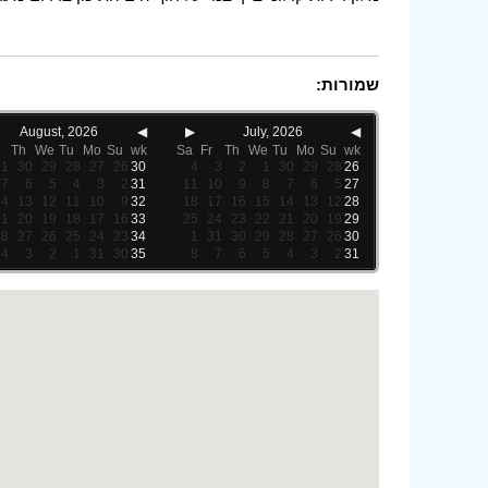
שמורות:
August, 2026
◀
▶
July, 2026
◀
Th
We
Tu
Mo
Su
wk
Sa
Fr
Th
We
Tu
Mo
Su
wk
31
30
29
28
27
26
30
4
3
2
1
30
29
28
26
7
6
5
4
3
2
31
11
10
9
8
7
6
5
27
14
13
12
11
10
9
32
18
17
16
15
14
13
12
28
21
20
19
18
17
16
33
25
24
23
22
21
20
19
29
28
27
26
25
24
23
34
1
31
30
29
28
27
26
30
4
3
2
1
31
30
35
8
7
6
5
4
3
2
31