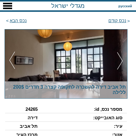
מגדלי ישראל
русский
נכס קודם
נכס הבא
תל אביב דירה להשכרה לתקופה קצרה 3 חדרים 200$
ללילה
מספר נכס, id:
24265
סוג האובייקט:
דירה
עיר:
תל אביב
אזור:
מרכז העיר