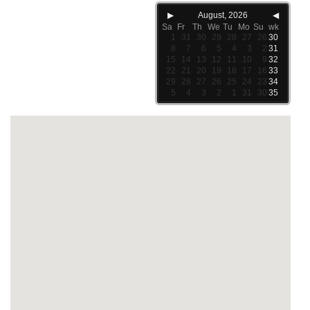
▶
August, 2026
◀
Sa
Fr
Th
We
Tu
Mo
Su
wk
1
31
30
29
28
27
26
30
8
7
6
5
4
3
2
31
15
14
13
12
11
10
9
32
22
21
20
19
18
17
16
33
29
28
27
26
25
24
23
34
5
4
3
2
1
31
30
35