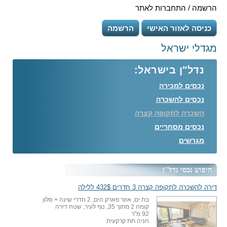
הרשמה / התחברות לאתר
כניסה לאזור האישי
הרשמה
מגדלי ישראל
נדל"ן בישראל:
נכסים למכירה
נכסים להשכרה
השכרה לתקופה קצרה
נכסים מסחריים
מגרשים
חיפוש נכסי נדל''ן
דירה להשכרה לתקופה קצרה 3 חדרים 432$ ללילה
בת ים, אזור פארק הים, 2 חדרי שינה + סלון
קומה 2 מתוך 35, נוף לעיר, שטח דירה
92 מ"ר
חניה תת קרקעית