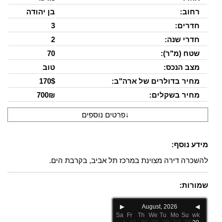
רחוב:
בן יהודה
חדרים:
3
חדרי שנה:
2
שטח (מ"ר):
70
מצב הנכס:
טוב
מחיר בדולרים של ארה"ב:
170$
מחיר בשקלים:
700₪
↓
פרטים נוספים
מידע נוסף:
להשכרה דירה מצוינת במרכז תל אביב, בקרבת הים.
שמורות:
▶
August, 2026
◀
Sa
Fr
Th
We
Tu
Mo
Su
wk