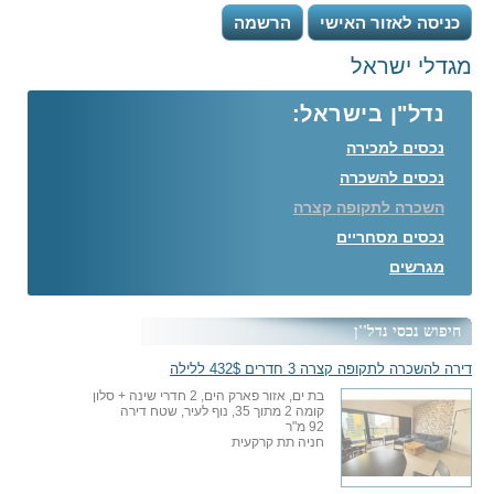
כניסה לאזור האישי
הרשמה
מגדלי ישראל
נדל"ן בישראל:
נכסים למכירה
נכסים להשכרה
השכרה לתקופה קצרה
נכסים מסחריים
מגרשים
חיפוש נכסי נדל''ן
דירה להשכרה לתקופה קצרה 3 חדרים 432$ ללילה
בת ים, אזור פארק הים, 2 חדרי שינה + סלון
קומה 2 מתוך 35, נוף לעיר, שטח דירה
92 מ"ר
חניה תת קרקעית