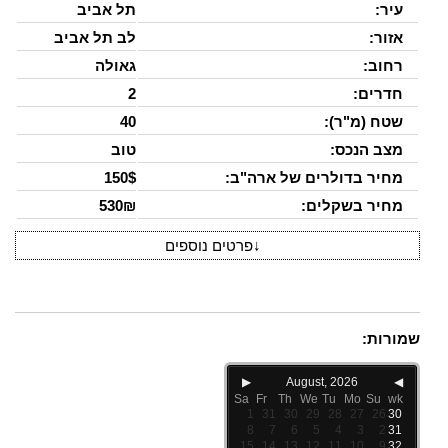
עיר:
תל אביב
אזור:
לב תל אביב
רחוב:
גאולה
חדרים:
2
שטח (מ"ר):
40
מצב הנכס:
טוב
מחיר בדולרים של ארה"ב:
150$
מחיר בשקלים:
530₪
↓
פרטים נוספים
שמורות:
▶
August, 2026
◀
Sa
Fr
Th
We
Tu
Mo
Su
wk
1
31
30
29
28
27
26
30
8
7
6
5
4
3
2
31
15
14
13
12
11
10
9
32