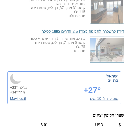
כיווני אוויר: דרום, מערב
קומה 31 מתוך 37, נוף לים, שטח דירה
115 מ"ר
חניה כפולה
דירה להשכרה לתקופה קצרה 2.5 חדרים 189$ ללילה
בת ים, אזור עיריה, 2 חדרי שינה + סלון
קומה 5 מתוך 7, נוף לים, שטח דירה
75 מ"ר
חניה יש
ישראל
בת-ים
+27°
בלילה
+23°
מחר
+34°
מזג אוויר ל- 10 ימים
Mavir.co.il
שערי חליפין יציגים
3.01
USD
$