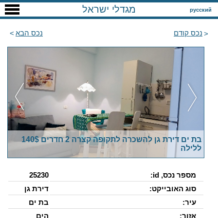
מגדלי ישראל
русский
נכס קודם
נכס הבא
בת ים דירת גן להשכרה לתקופה קצרה 2 חדרים 140$
ללילה
מספר נכס, id:
25230
סוג האובייקט:
דירת גן
עיר:
בת ים
אזור:
הים