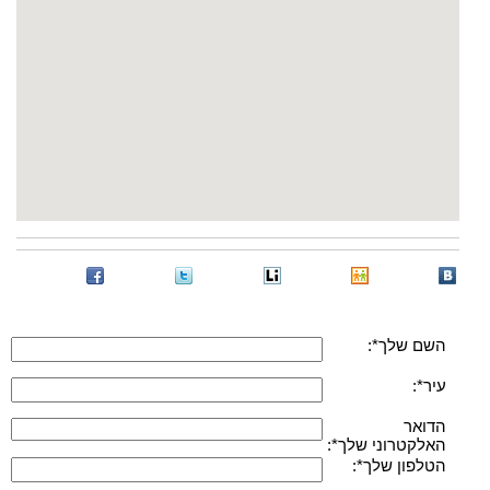
השם שלך*:
עיר*:
הדואר
האלקטרוני שלך*:
הטלפון שלך*: