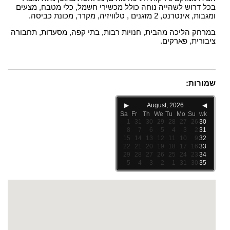
בכל דרוש לשהייה נוחה כולל מכשירי חשמל, כלי מטבח, מצעים
ומגבות, אינטרנט, 2 מזגנים , טלוויזיה, מקרר, מכונת כביסה.
במרחק הליכה מהבית, חנויות רבות, בתי קפה, מסעדות, תחבורה
ציבורית, פארקים.
שמורות:
▶
August, 2026
◀
Sa
Fr
Th
We
Tu
Mo
Su
wk
1
31
30
29
28
27
26
30
8
7
6
5
4
3
2
31
15
14
13
12
11
10
9
32
22
21
20
19
18
17
16
33
29
28
27
26
25
24
23
34
5
4
3
2
1
31
30
35