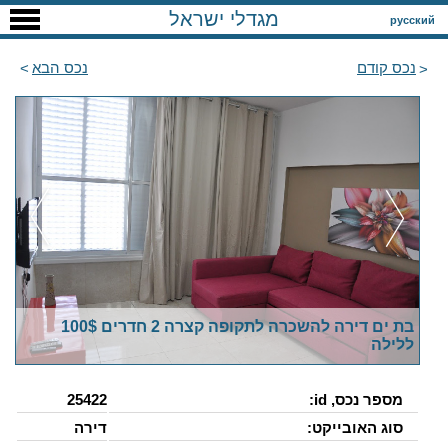
מגדלי ישראל
русский
נכס קודם
נכס הבא
בת ים דירה להשכרה לתקופה קצרה 2 חדרים 100$
ללילה
מספר נכס, id:
25422
סוג האובייקט:
דירה