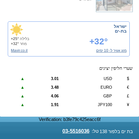
ישראל
בת-ים
+32°
בלילה
+25°
מחר
+32°
מזג אוויר ל- 10 ימים
Mavir.co.il
שערי חליפין יציגים
▲
3.01
USD
$
▲
3.48
EURO
€
▲
4.06
GBP
£
▲
1.91
JPY100
¥
Verification: b3fe79c425eacc6f
03-5516036
טל:
בת ים בלפור 138