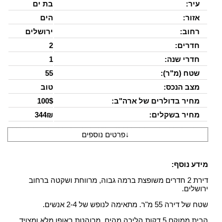
עיר:
בת ים
אזור:
הים
רחוב:
ירושלים
חדרים:
2
חדרי שנה:
1
שטח (מ"ר):
55
מצב הנכס:
טוב
מחיר בדולרים של ארה"ב:
100$
מחיר בשקלים:
344₪
↓
פרטים נוספים
מידע נוסף:
דירת 2 חדרים משופצת ברמה גבוה, מרווחת ושקטה ברחוב
ירושלים.
שטח של דירה 55 מ"ר. מתאימה לנופש של 2-4 אנשים.
הבית ממוקם 5 דקות הליכה מהים, מרוהטת באופן מלא ומצויד