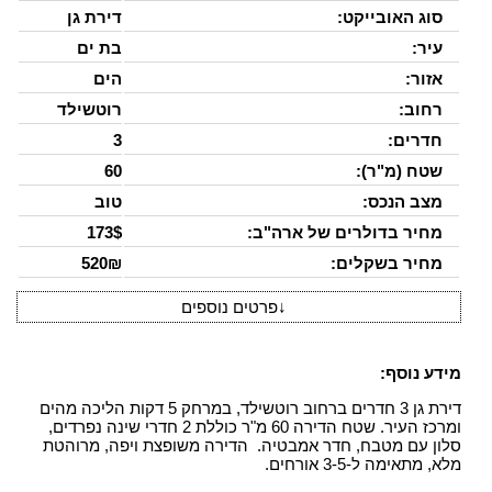
סוג האובייקט:
דירת גן
עיר:
בת ים
אזור:
הים
רחוב:
רוטשילד
חדרים:
3
שטח (מ"ר):
60
מצב הנכס:
טוב
מחיר בדולרים של ארה"ב:
173$
מחיר בשקלים:
520₪
↓
פרטים נוספים
מידע נוסף:
דירת גן 3 חדרים ברחוב רוטשילד, במרחק 5 דקות הליכה מהים
ומרכז העיר. שטח הדירה 60 מ"ר כוללת 2 חדרי שינה נפרדים,
סלון עם מטבח, חדר אמבטיה. הדירה משופצת ויפה, מרוהטת
מלא, מתאימה ל-3-5 אורחים.