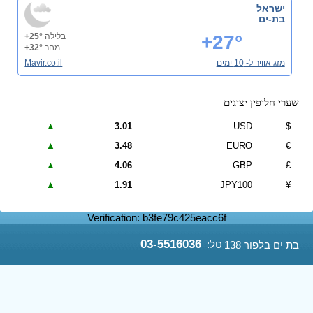
ישראל
בת-ים
+27°
בלילה
+25°
מחר
+32°
מזג אוויר ל- 10 ימים
Mavir.co.il
שערי חליפין יציגים
▲
3.01
USD
$
▲
3.48
EURO
€
▲
4.06
GBP
£
▲
1.91
JPY100
¥
Verification: b3fe79c425eacc6f
03-5516036
טל:
בת ים בלפור 138