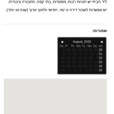
ליד הבית יש חנויות רבות, מסעדות, בתי קפה, תחבורה ציבורית.
יש אפשרות לשכור דירה זו יומי, חודשי ולתווך ארוך (שנה או יותר).
שמורות:
▶
August, 2026
◀
Sa
Fr
Th
We
Tu
Mo
Su
wk
1
31
30
29
28
27
26
30
8
7
6
5
4
3
2
31
15
14
13
12
11
10
9
32
22
21
20
19
18
17
16
33
29
28
27
26
25
24
23
34
5
4
3
2
1
31
30
35