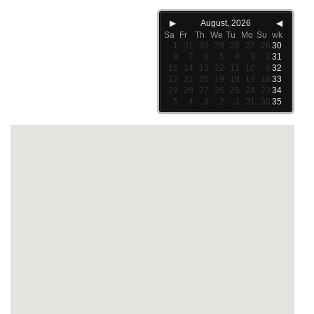
▶
August, 2026
◀
Sa
Fr
Th
We
Tu
Mo
Su
wk
1
31
30
29
28
27
26
30
8
7
6
5
4
3
2
31
15
14
13
12
11
10
9
32
22
21
20
19
18
17
16
33
29
28
27
26
25
24
23
34
5
4
3
2
1
31
30
35