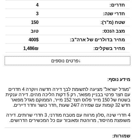
חדרים:
4
חדרי שנה:
3
שטח (מ"ר):
150
מצב הנכס:
טוב
מחיר בדולרים של ארה"ב:
400$
מחיר בשקלים:
1,486₪
↓
פרטים נוספים
מידע נוסף:
"מגדל ישראל" מציעה לתשומת לבך דירה חדשה ויוקרה 4 חדרים
עם חצר פרטי בבניין מפואר, רק 5 דקות הליכה מהים. דירה ענקית
בשטח של 150 מייר פלוס חצר 152 מייר, הממוקם מגדל מפואר
חדש 32 קומות עם שמירה 24/7 שעות ,חדר כושר וחדר דיירים.
4 חדרי שינה ,סלון מרווח עם מטבח מודרני, 3 חדרי שרותים. דירה
משופצת מהיסוד, מרוהטת ומאובזר עם כל המכשירים הדרושים.
שמורות: