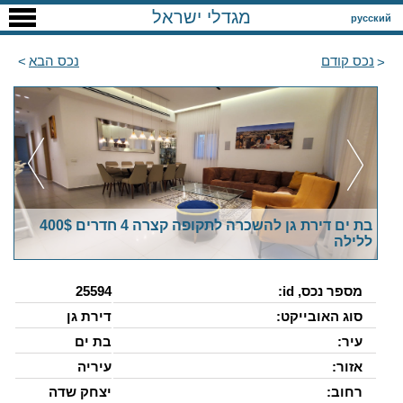
מגדלי ישראל
русский
נכס קודם
נכס הבא
בת ים דירת גן להשכרה לתקופה קצרה 4 חדרים 400$
ללילה
מספר נכס, id:
25594
סוג האובייקט:
דירת גן
עיר:
בת ים
אזור:
עיריה
רחוב:
יצחק שדה