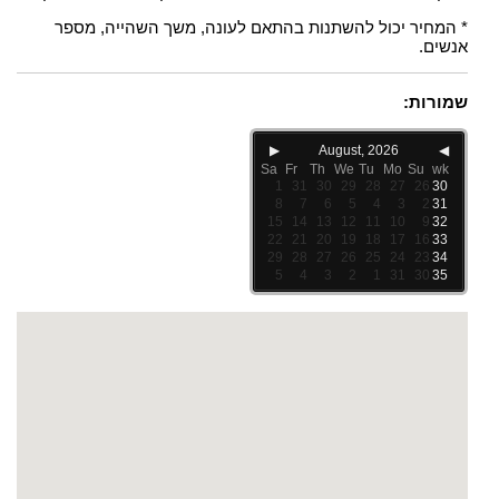
* המחיר יכול להשתנות בהתאם לעונה, משך השהייה, מספר
אנשים.
שמורות:
▶
August, 2026
◀
Sa
Fr
Th
We
Tu
Mo
Su
wk
1
31
30
29
28
27
26
30
8
7
6
5
4
3
2
31
15
14
13
12
11
10
9
32
22
21
20
19
18
17
16
33
29
28
27
26
25
24
23
34
5
4
3
2
1
31
30
35