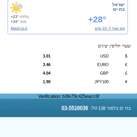
ישראל
בת-ים
+28°
בלילה
+23°
מחר
+34°
מזג אוויר ל- 10 ימים
Mavir.co.il
שערי חליפין יציגים
3.01
USD
$
3.46
EURO
€
4.04
GBP
£
1.90
JPY100
¥
Verification: b3fe79c425eacc6f
03-5516036
טל:
בת ים בלפור 138