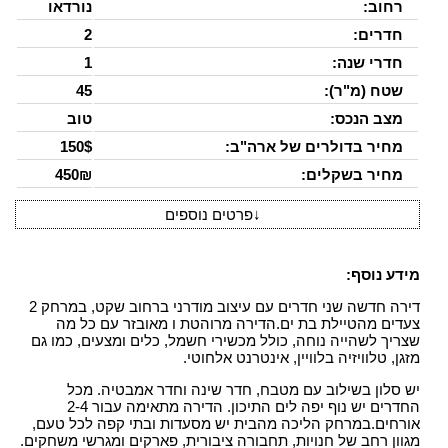
רחוב:
נורדאו
חדרים:
2
חדרי שנה:
1
שטח (מ"ר):
45
מצב הנכס:
טוב
מחיר בדולרים של ארה"ב:
150$
מחיר בשקלים:
450₪
↓
פרטים נוספים
מידע נוסף:
דירה חדשה שני חדרים עם עיצוב מודרני ברחוב שקט, במרחק 2
צעדים מהטיילת בת ים.הדירה מרוהטת ו מאובזר עם כל מה
שצריך לשהייה נוחה, כולל מכשירי חשמל, כלים ומצעים, כמו גם
מזגן, טלוויזיה בלוויין, אינטרנט אלחוטי.
יש סלון בשילוב עם מטבח, חדר שינה וחדר אמבטיה. מכל
החדרים יש נוף יפה לים התיכון. הדירה מתאימה עבור 2-4
אורחים.במרחק הליכה מהבית יש מסעדות ובתי קפה לכל טעם,
מגוון רחב של חנויות, תחבורה ציבורית, פארקים ומגרשי משחקים.