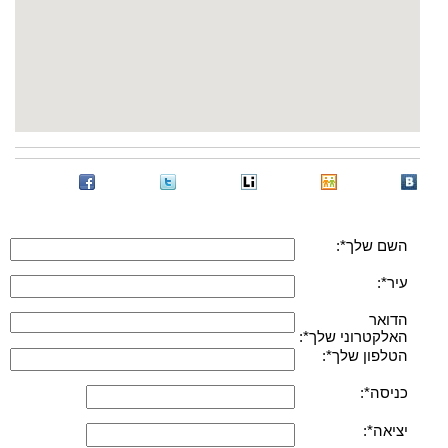
השם שלך*:
עיר*:
הדואר
האלקטרוני שלך*:
הטלפון שלך*:
כניסה*:
יציאה*: