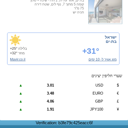
בת ים, אזור עיריה, 2 חדרי שינה + סלון
קומה 5 מתוך 7, נוף לים, שטח דירה
75 מ"ר
חניה יש
ישראל
בת-ים
+31°
בלילה
+25°
מחר
+32°
מזג אוויר ל- 10 ימים
Mavir.co.il
שערי חליפין יציגים
▲
3.01
USD
$
▲
3.48
EURO
€
▲
4.06
GBP
£
▲
1.91
JPY100
¥
Verification: b3fe79c425eacc6f