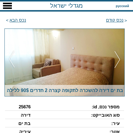
מגדלי ישראל
русский
נכס קודם
נכס הבא
בת ים דירה להשכרה לתקופה קצרה 2 חדרים 90$ ללילה
מספר נכס, id:
25676
סוג האובייקט:
דירה
עיר:
בת ים
אזור:
עיריה