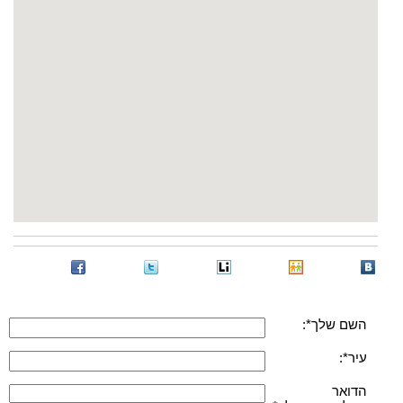
השם שלך*:
עיר*:
הדואר