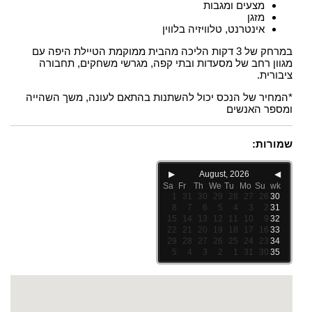
מצעים ומגבות
מזגן
אינטרנט, טלוויזיה בלווין
במרחק של 3 דקות הליכה מהבית ממוקמת הטיילת היפה עם
מגוון רחב של מסעדות ובתי קפה, מגרשי משחקים, תחבורה
ציבורית.
*המחיר של הנכס יכול להשתנות בהתאם לעונה, משך השהייה
ומספר האנשים
שמורות:
▶
August, 2026
◀
Sa
Fr
Th
We
Tu
Mo
Su
wk
1
31
30
29
28
27
26
30
8
7
6
5
4
3
2
31
15
14
13
12
11
10
9
32
22
21
20
19
18
17
16
33
29
28
27
26
25
24
23
34
5
4
3
2
1
31
30
35