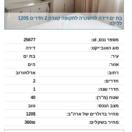
בת ים דירה להשכרה לתקופה קצרה 2 חדרים 120$
ללילה
מספר נכס, id:
25677
סוג האובייקט:
דירה
עיר:
בת ים
אזור:
הים
רחוב:
ארלוזורוב
חדרים:
2
חדרי שנה:
1
שטח (מ"ר):
40
מצב הנכס:
טוב
מחיר בדולרים של ארה"ב:
120$
מחיר בשקלים:
360₪