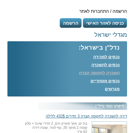
הרשמה / התחברות לאתר
כניסה לאזור האישי
הרשמה
מגדלי ישראל
נדל"ן בישראל:
נכסים למכירה
נכסים להשכרה
השכרה לתקופה קצרה
נכסים מסחריים
מגרשים
חיפוש נכסי נדל''ן
דירה להשכרה לתקופה קצרה 3 חדרים 432$ ללילה
בת ים, אזור פארק הים, 2 חדרי שינה + סלון
קומה 2 מתוך 35, נוף לעיר, שטח דירה
92 מ"ר