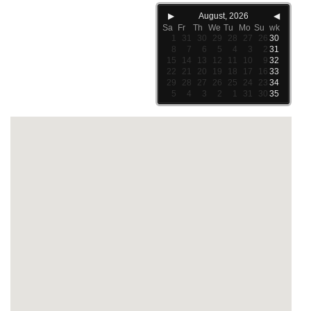
▶
August, 2026
◀
Sa
Fr
Th
We
Tu
Mo
Su
wk
1
31
30
29
28
27
26
30
8
7
6
5
4
3
2
31
15
14
13
12
11
10
9
32
22
21
20
19
18
17
16
33
29
28
27
26
25
24
23
34
5
4
3
2
1
31
30
35