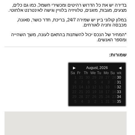
בדירה יש את כל הדרוש רהיטים ומכשירי חשמל, כמו גם כלים,
מצעים, מגבות, מזגנים, טלוויזיה בלוויין וגישה לאינטרנט אלחוטי.
במלון קולוני ביץ יש שמירה 24/7, בריכת, חדר כושר, סאונה,
מכבסה וחניה לאורחים.
*המחיר של הנכס יכול להשתנות בהתאם לעונה, משך השהייה
ומספר האנשים.
שמורות:
▶
August, 2026
◀
Sa
Fr
Th
We
Tu
Mo
Su
wk
1
31
30
29
28
27
26
30
8
7
6
5
4
3
2
31
15
14
13
12
11
10
9
32
22
21
20
19
18
17
16
33
29
28
27
26
25
24
23
34
5
4
3
2
1
31
30
35