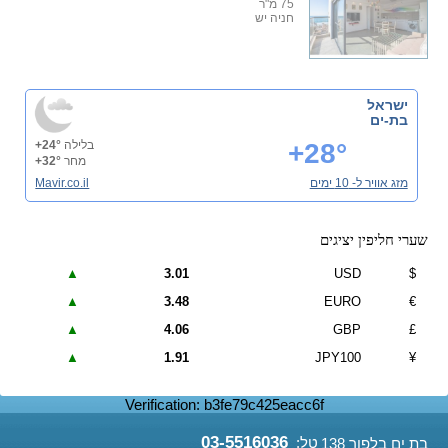
75 מ"ר
חניה יש
ישראל
בת-ים
+28°
בלילה
+24°
מחר
+32°
מזג אוויר ל- 10 ימים
Mavir.co.il
שערי חליפין יציגים
▲
3.01
USD
$
▲
3.48
EURO
€
▲
4.06
GBP
£
▲
1.91
JPY100
¥
Verification: b3fe79c425eacc6f
03-5516036
טל:
בת ים בלפור 138