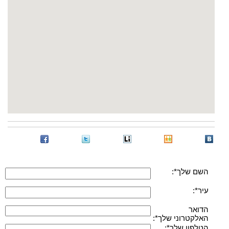
השם שלך*:
עיר*:
הדואר
האלקטרוני שלך*:
הטלפון שלך*: