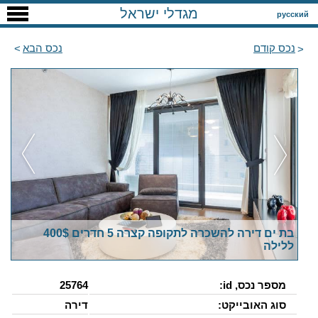
מגדלי ישראל
русский
נכס קודם
נכס הבא
בת ים דירה להשכרה לתקופה קצרה 5 חדרים 400$
ללילה
מספר נכס, id:
25764
סוג האובייקט:
דירה