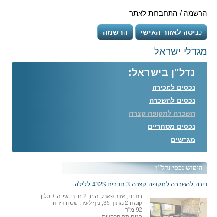
הרשמה / התחברות לאתר
כניסה לאזור האישי
הרשמה
מגדלי ישראל
נדל"ן בישראל:
נכסים למכירה
נכסים להשכרה
השכרה לתקופה קצרה
נכסים מסחריים
מגרשים
חיפוש נכסי נדל''ן
דירה להשכרה לתקופה קצרה 3 חדרים 432$ ללילה
בת ים, אזור פארק הים, 2 חדרי שינה + סלון
קומה 2 מתוך 35, נוף לעיר, שטח דירה
92 מ"ר
חניה תת קרקעית