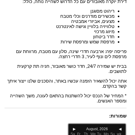
דירת יוקרה מאובזרים עם כל הדרוש לשהייה נוחה, כולל:
ריהוט מסוגנן
מכשירים מודרנים וכלי מטבח
מצעים, אביזרי אמבטיה
טלוויזיה בלוויין וגישה לאינטרנט
מיזוג מרכזי
חדר ביטחון
מרפסת שמש ומרפסת שירות
פריסה יפה: ארבעה חדרי שינה, סלון עם מטבח, מרווחת עם
מרפסת לים ונוף לעיר, 3 חדרי רחצה.
בבית יש שמירה 24/7, חדר כושר מאובזר, חניה תת קרקעית
לתושבים.
אתה יכול להשאיר הזמנה עכשיו באתר, והסכנים שלנו ייצור איתך
קשר בהקדם.
* המחיר של הנכס יכול להשתנות בהתאם לעונה, משך השהייה
ומספר האנשים.
שמורות:
▶
August, 2026
◀
Sa
Fr
Th
We
Tu
Mo
Su
wk