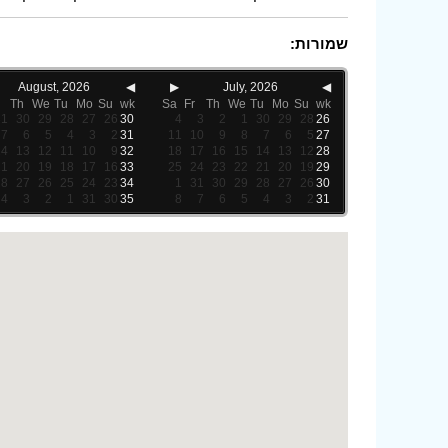
שמורות:
August, 2026
◀
▶
July, 2026
◀
Th
We
Tu
Mo
Su
wk
Sa
Fr
Th
We
Tu
Mo
Su
wk
31
30
29
28
27
26
30
4
3
2
1
30
29
28
26
7
6
5
4
3
2
31
11
10
9
8
7
6
5
27
14
13
12
11
10
9
32
18
17
16
15
14
13
12
28
21
20
19
18
17
16
33
25
24
23
22
21
20
19
29
28
27
26
25
24
23
34
1
31
30
29
28
27
26
30
4
3
2
1
31
30
35
8
7
6
5
4
3
2
31