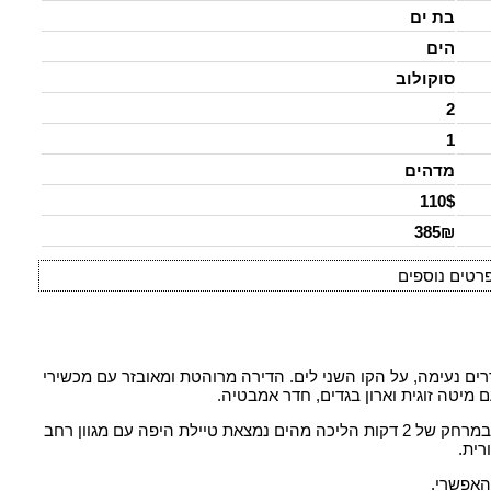
בת ים
הים
סוקולוב
2
1
מדהים
110$
385₪
רטים נוספים
ים נעימה, על הקו השני לים. הדירה מרוהטת ומאובזר עם מכשירי
מיטה זוגית וארון בגדים, חדר אמבטיה.
הדירה ממוזגת, יש טלוויזיה בלוויין, כלים, מצעים ומגבות. במרחק של 2 דקות הליכה מהים נמצאת טיילת היפה עם מגוון רחב
רית.
האפשרי.