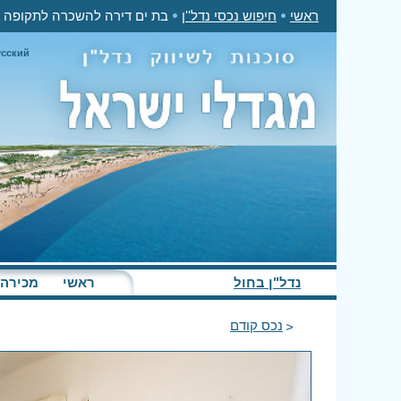
ראשי
חיפוש נכסי נדל''ן
בת ים דירה להשכרה לתקופה קצרה 2 חדרים 0$
усский
נדל"ן בחול
ראשי
מכירה
נכס קודם