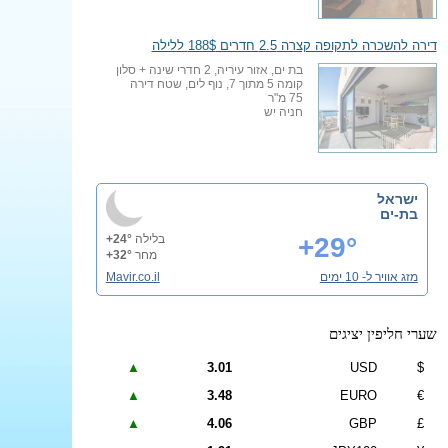
דירה להשכרה לתקופה קצרה 2.5 חדרים 188$ ללילה
בת ים, אזור עיריה, 2 חדרי שינה + סלון
קומה 5 מתוך 7, נוף לים, שטח דירה
75 מ"ר
חניה יש
ישראל
בת-ים
+29°
בלילה
+24°
מחר
+32°
מזג אוויר ל- 10 ימים
Mavir.co.il
שערי חליפין יציגים
▲
3.01
USD
$
▲
3.48
EURO
€
▲
4.06
GBP
£