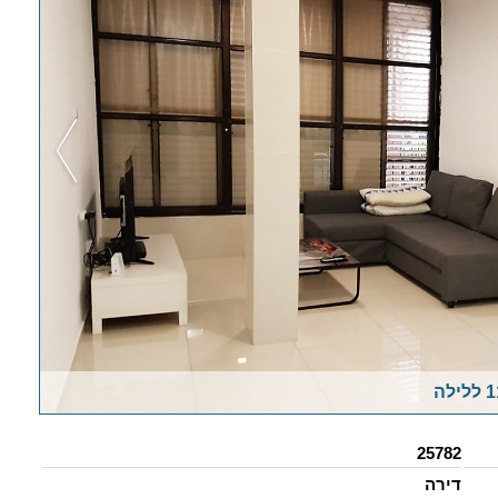
25782
דירה