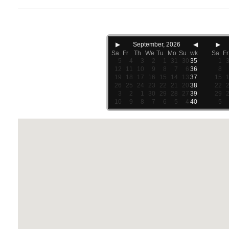
▶
September, 2026
◀
▶
Sa
Fr
Th
We
Tu
Mo
Su
wk
Sa
Fr
5
4
3
2
1
31
30
35
1
12
11
10
9
8
7
6
36
8
19
18
17
16
15
14
13
37
15
26
25
24
23
22
21
20
38
22
3
2
1
30
29
28
27
39
29
10
9
8
7
6
5
4
40
5