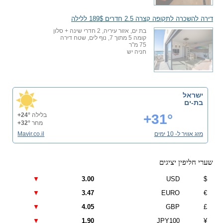
דירה להשכרה לתקופה קצרה 2.5 חדרים 189$ ללילה
בת ים, אזור עיריה, 2 חדרי שינה + סלון
קומה 5 מתוך 7, נוף לים, שטח דירה
75 מ"ר
חניה יש
ישראל
בת-ים
+31°
בלילה
+24°
מחר
+32°
מזג אוויר ל- 10 ימים
Mavir.co.il
שערי חליפין יציגים
▼
3.00
USD
$
▼
3.47
EURO
€
▼
4.05
GBP
£
▼
1.90
JPY100
¥