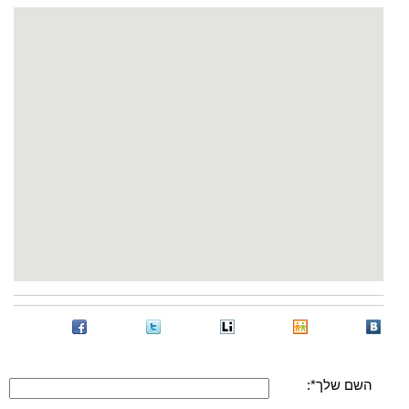
השם שלך*: