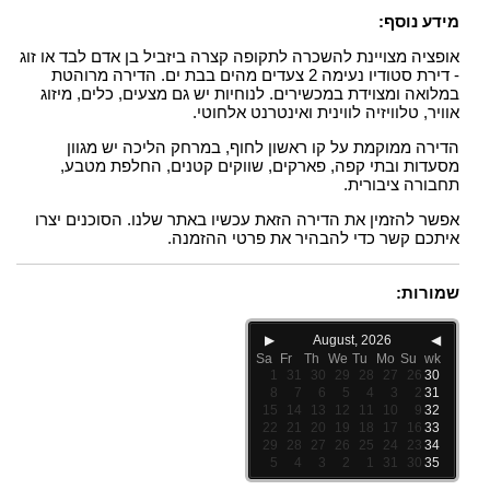
מידע נוסף:
אופציה מצויינת להשכרה לתקופה קצרה ביזביל בן אדם לבד או זוג
- דירת סטודיו נעימה 2 צעדים מהים בבת ים. הדירה מרוהטת
במלואה ומצוידת במכשירים. לנוחיות יש גם מצעים, כלים, מיזוג
אוויר, טלוויזיה לווינית ואינטרנט אלחוטי.
הדירה ממוקמת על קו ראשון לחוף, במרחק הליכה יש מגוון
מסעדות ובתי קפה, פארקים, שווקים קטנים, החלפת מטבע,
תחבורה ציבורית.
אפשר להזמין את הדירה הזאת עכשיו באתר שלנו. הסוכנים יצרו
איתכם קשר כדי להבהיר את פרטי ההזמנה.
שמורות:
▶
August, 2026
◀
Sa
Fr
Th
We
Tu
Mo
Su
wk
1
31
30
29
28
27
26
30
8
7
6
5
4
3
2
31
15
14
13
12
11
10
9
32
22
21
20
19
18
17
16
33
29
28
27
26
25
24
23
34
5
4
3
2
1
31
30
35