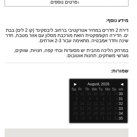
↓
פרטים נוספים
מידע נוסף:
דירת 2 חדרים במחיר אטרקטיבי ברחוב ליבסקינד (קו 2 לים) בבת
ים. הדירה הקומפקטית הזאת מורכבת מסלון עם אזור מטבח, חדר
שינה וחדר אמבטיה. מתאימה עבור 2-3 אורחים.
במרחק הליכה מהבית יש מסעדות ובתי קפה, חנויות, שווקים,
מגרשי משחקים, תחנות אוטובוס.
שמורות:
▶
August, 2026
◀
Sa
Fr
Th
We
Tu
Mo
Su
wk
1
31
30
29
28
27
26
30
8
7
6
5
4
3
2
31
15
14
13
12
11
10
9
32
22
21
20
19
18
17
16
33
29
28
27
26
25
24
23
34
5
4
3
2
1
31
30
35