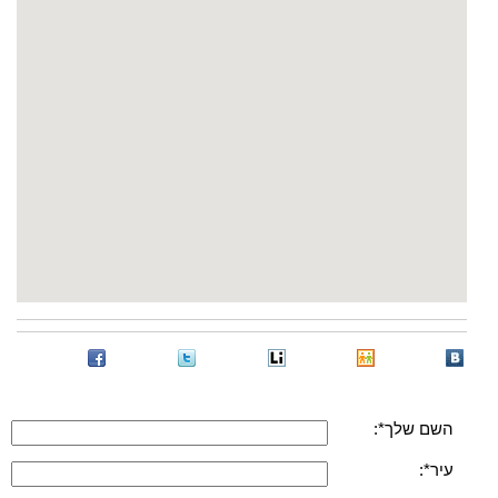
השם שלך*:
עיר*: