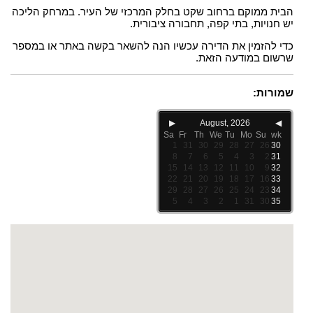
הבית ממוקם ברחוב שקט בחלק המרכזי של העיר. במרחק הליכה
יש חנויות, בתי קפה, תחבורה ציבורית.
כדי להזמין את הדירה עכשיו הנה להשאר בקשה באתר או במספר
שרשום במודעה הזאת.
שמורות:
▶
August, 2026
◀
Sa
Fr
Th
We
Tu
Mo
Su
wk
1
31
30
29
28
27
26
30
8
7
6
5
4
3
2
31
15
14
13
12
11
10
9
32
22
21
20
19
18
17
16
33
29
28
27
26
25
24
23
34
5
4
3
2
1
31
30
35