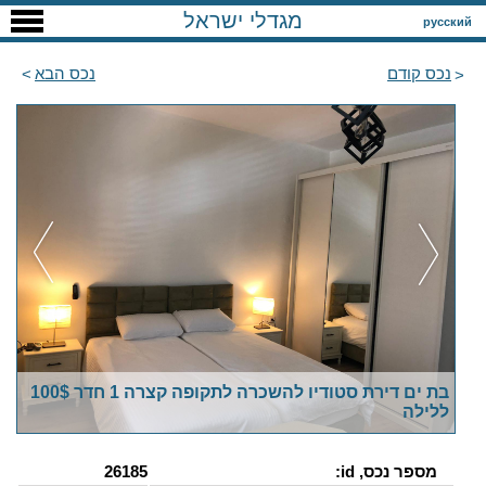
מגדלי ישראל
русский
נכס קודם
נכס הבא
בת ים דירת סטודיו להשכרה לתקופה קצרה 1 חדר 100$
ללילה
מספר נכס, id:
26185