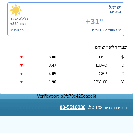
ישראל
בת-ים
+31°
בלילה
+24°
מחר
+32°
מזג אוויר ל- 10 ימים
Mavir.co.il
שערי חליפין יציגים
▼
3.00
USD
$
▼
3.47
EURO
€
▼
4.05
GBP
£
▼
1.90
JPY100
¥
Verification: b3fe79c425eacc6f
03-5516036
טל:
בת ים בלפור 138