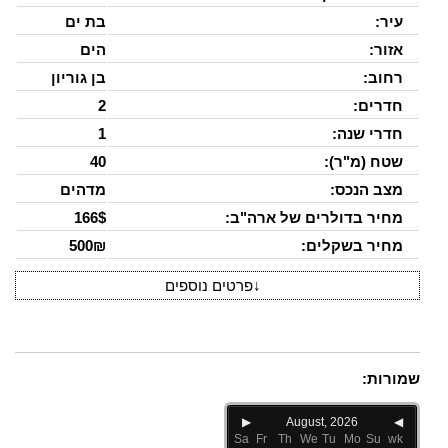
עיר:
בת ים
אזור:
הים
רחוב:
בן גוריון
חדרים:
2
חדרי שנה:
1
שטח (מ"ר):
40
מצב הנכס:
מדהים
מחיר בדולרים של ארה"ב:
166$
מחיר בשקלים:
500₪
↓
פרטים נוספים
שמורות:
▶
August, 2026
◀
Sa
Fr
Th
We
Tu
Mo
Su
wk