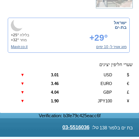
ישראל
בת-ים
+29°
בלילה
+25°
מחר
+32°
מזג אוויר ל- 10 ימים
Mavir.co.il
שערי חליפין יציגים
▼
3.01
USD
$
▼
3.46
EURO
€
▼
4.04
GBP
£
▼
1.90
JPY100
¥
Verification: b3fe79c425eacc6f
03-5516036
טל:
בת ים בלפור 138