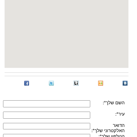
השם שלך*:
עיר*:
הדואר
האלקטרוני שלך*:
הטלפון שלך*: