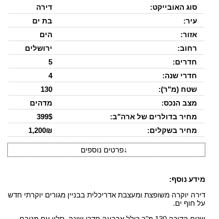
סוג האובייקט:
דירה
עיר:
בת ים
אזור:
הים
רחוב:
ירושלים
חדרים:
5
חדרי שנה:
4
שטח (מ"ר):
130
מצב הנכס:
מדהים
מחיר בדולרים של ארה"ב:
399$
מחיר בשקלים:
1,200₪
↓
פרטים נוספים
מידע נוסף:
דירה יוקרה משופצת ומעצבת אדריכלית בבניין מגורים יוקרתי חדש
על חוף ים.
שטח הדירה 130 מ"ר כולל ארבעה חדרי שינה, סלון עם מטבח,