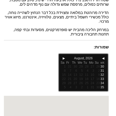
שרותים כפולים, מרפסת שמש גדולה עם נוף מדהים לים.
הדירה מרוהטת במלואה ומצוידת בכל דבר הנחוץ לשהייה נוחה,
כולל מכשירי חשמל ביתיים, מצעים, טלוויזיה, אינטרנט, מיזוג אוויר
מרכזי.
במרחק הליכה מהבית יש סופרמרקטים, מסעדות ובתי קפה,
תחנות תחבורה ציבורית.
שמורות:
▶
August, 2026
◀
Sa
Fr
Th
We
Tu
Mo
Su
wk
1
31
30
29
28
27
26
30
8
7
6
5
4
3
2
31
15
14
13
12
11
10
9
32
22
21
20
19
18
17
16
33
29
28
27
26
25
24
23
34
5
4
3
2
1
31
30
35