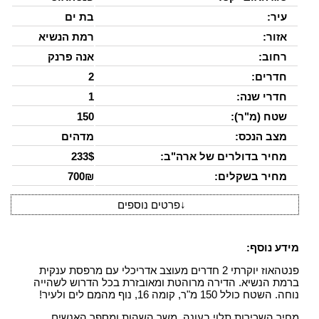
עיר:
בת ים
אזור:
רמת הנשיא
רחוב:
אנה פרנק
חדרים:
2
חדרי שנה:
1
שטח (מ"ר):
150
מצב הנכס:
מדהים
מחיר בדולרים של ארה"ב:
233$
מחיר בשקלים:
700₪
↓
פרטים נוספים
מידע נוסף:
פנטהאוז יוקרתי 2 חדרים מעוצב אדריכלי עם מרפסת ענקית
ברמת הנשיא. הדירה מרוהטת ומאובזרת בכל הדרוש לשהייה
נוחה. השטח כולל 150 מ"ר, קומה 16, נוף מהמם לים ולעיר!
מחיר השכירות תלוי בעונה, משך השהות ומספר האנשים.