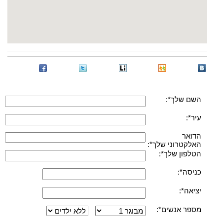
השם שלך*:
עיר*:
הדואר
האלקטרוני שלך*:
הטלפון שלך*:
כניסה*:
יציאה*:
מספר אנשים*: