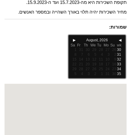
תקופת השכירות היא מה-15.7.2023 ועד ה-15.9.2023.
מחיר השכירות יהיה תלוי באורך השהייה ובמספר האנשים.
שמורות:
▶
August, 2026
◀
Sa
Fr
Th
We
Tu
Mo
Su
wk
1
31
30
29
28
27
26
30
8
7
6
5
4
3
2
31
15
14
13
12
11
10
9
32
22
21
20
19
18
17
16
33
29
28
27
26
25
24
23
34
5
4
3
2
1
31
30
35