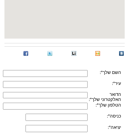
השם שלך*:
עיר*:
הדואר
האלקטרוני שלך*:
הטלפון שלך*:
כניסה*:
יציאה*: