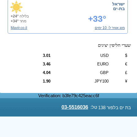
ישראל
בת-ים
+33°
בלילה
+24°
מחר
+34°
מזג אוויר ל- 10 ימים
Mavir.co.il
שערי חליפין יציגים
3.01
USD
$
3.46
EURO
€
4.04
GBP
£
1.90
JPY100
¥
Verification: b3fe79c425eacc6f
03-5516036
טל:
בת ים בלפור 138