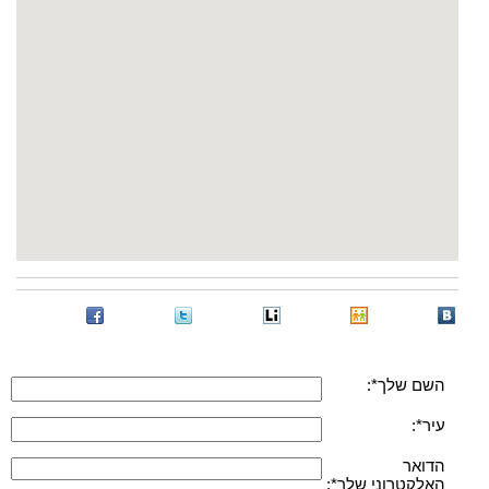
השם שלך*:
עיר*:
הדואר
האלקטרוני שלך*: