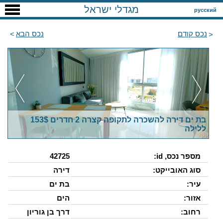
מגדלי ישראל
русский
נכס קודם
נכס הבא
בת ים דירה להשכרה לתקופה קצרה 2 חדרים 153$
ללילה
מספר נכס, id:
42725
סוג האובייקט:
דירה
עיר:
בת ים
אזור:
הים
רחוב:
דרך בן גוריון