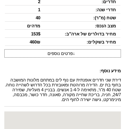
חדרים:
2
חדרי שנה:
1
שטח (מ"ר):
40
מצב הנכס:
מדהים
מחיר בדולרים של ארה"ב:
153$
מחיר בשקלים:
460₪
↓
פרטים נוספים
מידע נוסף:
דירת שני חדרים אופנתית עם נוף לים במתחם מלונות המושבה
בחוף בת ים. הדירה מרוהטת ומאובזרת בכל הדרוש לשהייה נוחה.
שטח 40 מ"ר, מתאימה ל-1-4 אנשים. בבניין 4 מעליות, שמירה
24/7, חניה, בריכת שחייה מקורה, סאונה, חדר כושר, מכבסה,
מינימרקט, גישה ישירה לחוף הים.