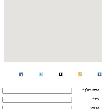
השם שלך*:
עיר*:
הדואר