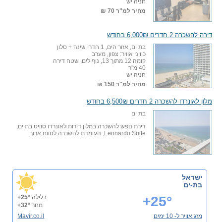
חניה יש
מחיר למ"ר
70 ₪
דירה להשכרה 2 חדרים 6,000₪ בחודש
בת ים, אזור הים, 1 חדרי שינה + סלון
כיווני אוויר: צפון, מערב
קומה 12 מתוך 13, נוף לים, שטח דירה
40 מ"ר
חניה יש
מחיר למ"ר
150 ₪
מלון לאונרדו להשכרה 2 חדרים 6,500₪ בחודש
בת ים
דירת נופש להשכרה במלון דירות לאונרדו סוויט בת ים,
Leonardo Suite, העומדת להשכרה לטווח ארוך.
ישראל
בת-ים
+25°
בלילה
+25°
מחר
+32°
מזג אוויר ל- 10 ימים
Mavir.co.il