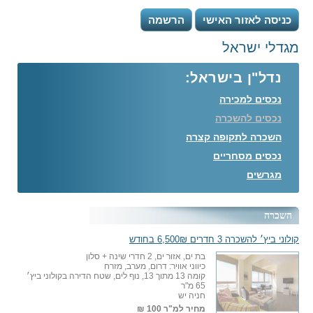
כניסה לאזור האישי
הרשמה
מגדלי ישראל
נדל"ן בישראל:
נכסים למכירה
נכסים להשכרה
השכרה לתקופה קצרה
נכסים מסחריים
מגרשים
השכרה
קולוני ביץ׳ להשכרה 3 חדרים 6,500₪ בחודש
בת ים, אזור ים, 2 חדרי שינה + סלון
כיווני אוויר: דרום, מערב, מזרח
קומה 13 מתוך 13, נוף לים, שטח הדירה בקולוני ביץ׳
65 מ"ר
חניה יש
מחיר למ"ר
100 ₪