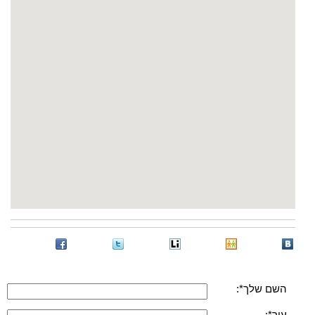
השם שלך*:
עיר*: