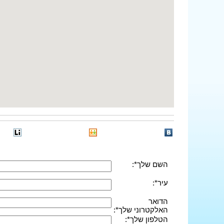
השם שלך*:
עיר*:
הדואר
האלקטרוני שלך*:
הטלפון שלך*: