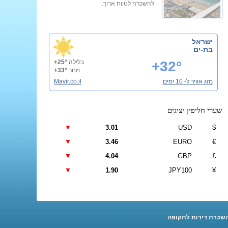
להשכרה לטווח ארוך.
ישראל
בת-ים
+32°
בלילה
+25°
מחר
+33°
מזג אוויר ל- 10 ימים
Mavir.co.il
שערי חליפין יציגים
▼
3.01
USD
$
▼
3.46
EURO
€
▼
4.04
GBP
£
▼
1.90
JPY100
¥
שכרת דירות לתקופה