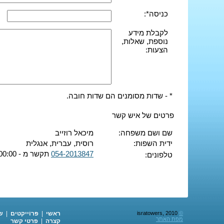
כניסה*:
לקבלת מידע
נוספת, שאלות,
הצעות:
* - שדות מסומנים הם שדות חובה.
פרטים של איש קשר
שם ושם משפחה:
מיכאל רוזייב
ידית השפות:
רוסית, עברית, אנגלית
054-2013847
תקשר מ - 00:00 ועד - 00:00
טלפונים:
©
isratowers, 2010
ראשי
|
פּרוֹייקטים
|
ש
מפת האתר
קצרה
|
פרטי קשר