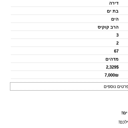
דירה
בת ים
הים
הרב קוקיס
3
2
67
מדהים
2,329$
7,000₪
רטים נוספים
לכם!