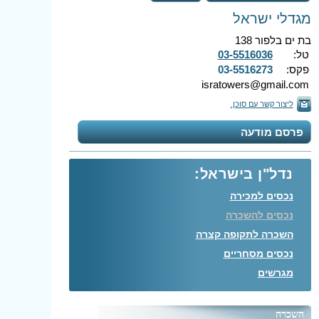
מגדלי ישראל
בת ים בלפור 138
טל:
03-5516036
פקס:
03-5516273
isratowers@gmail.com
ליצור קשר עם סוכן.
פרסם מודעה
נדל"ן בישראל:
נכסים למכירה
נכסים להשכרה
השכרה לתקופה קצרה
נכסים מסחריים
מגרשים
השכרה