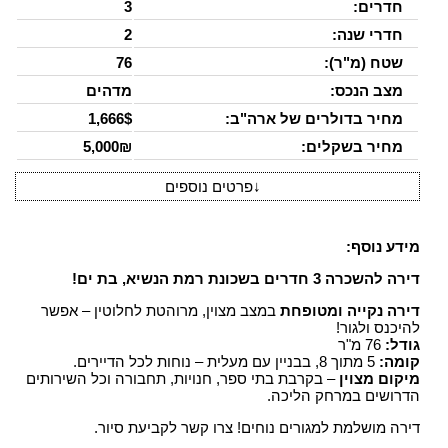
חדרים:
3
חדרי שנה:
2
שטח (מ"ר):
76
מצב הנכס:
מדהים
מחיר בדולרים של ארה"ב:
1,666$
מחיר בשקלים:
5,000₪
↓
פרטים נוספים
מידע נוסף:
דירה להשכרה 3 חדרים בשכונת רמת הנשיא, בת ים!
דירה נקייה ומטופחת
במצב מצוין, מרוהטת לחלוטין – אפשר
להיכנס ולגור!
גודל:
76 מ"ר
קומה:
5 מתוך 8, בבניין עם מעלית – נוחות לכל הדיירים.
מיקום מצוין
– בקרבת בתי ספר, חנויות, תחבורה וכל השירותים
הדרושים במרחק הליכה.
דירה מושלמת למגורים נוחים! צרו קשר לקביעת סיור.