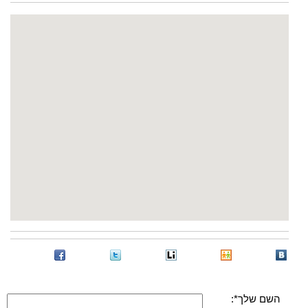
השם שלך*: