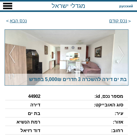
מגדלי ישראל
русский
נכס קודם
נכס הבא
בת ים דירה להשכרה 3 חדרים 5,000₪ בחודש
מספר נכס, id:
44902
סוג האובייקט:
דירה
עיר:
בת ים
אזור:
רמת הנשיא
רחוב:
דוד רזיאל