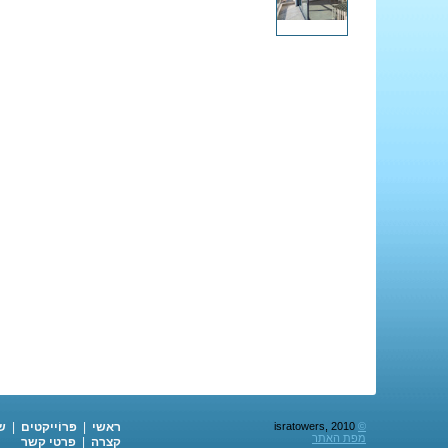
©
isratowers, 2010
ראשי
|
פּרוֹייקטים
|
ש
מפת האתר
קצרה
|
פרטי קשר