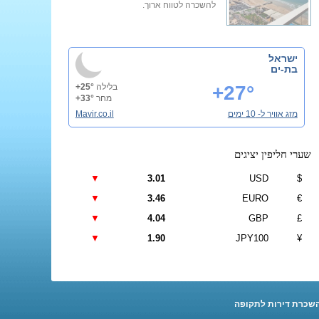
להשכרה לטווח ארוך.
ישראל
בת-ים
+27°
בלילה
+25°
מחר
+33°
מזג אוויר ל- 10 ימים
Mavir.co.il
שערי חליפין יציגים
▼
3.01
USD
$
▼
3.46
EURO
€
▼
4.04
GBP
£
▼
1.90
JPY100
¥
שכרת דירות לתקופה