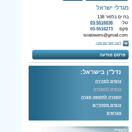
מגדלי ישראל
בת ים בלפור 138
טל:
03-5516036
פקס:
03-5516273
isratowers@gmail.com
ליצור קשר עם סוכן.
פרסם מודעה
נדל"ן בישראל:
נכסים למכירה
נכסים להשכרה
השכרה לתקופה קצרה
נכסים מסחריים
מגרשים
השכרה