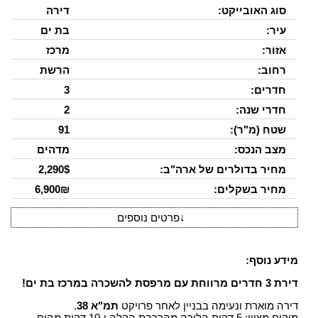
סוג האובייקט:
דירה
עיר:
בת ים
אזור:
מרכז
רחוב:
הרשת
חדרים:
3
חדרי שנה:
2
שטח (מ"ר):
91
מצב הנכס:
מדהים
מחיר בדולרים של ארה"ב:
2,290$
מחיר בשקלים:
6,900₪
↓
פרטים נוספים
מידע נוסף:
דירת 3 חדרים מרווחת עם מרפסת להשכרה במרכז בת ים!
דירה מוארת ונעימה בבניין לאחר פרויקט
תמ"א 38
.
מיקום מצוין: 5 דקות הליכה מהרכבת הקלה ו-10 דקות מהים.