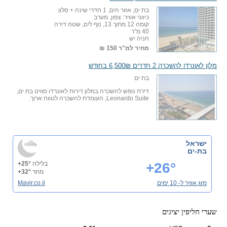
בת ים, אזור הים, 1 חדרי שינה + סלון
כיווני אוויר: צפון, מערב
קומה 12 מתוך 13, נוף לים, שטח דירה
40 מ"ר
חניה יש
מחיר למ"ר
150 ₪
מלון לאונרדו להשכרה 2 חדרים 6,500₪ בחודש
בת ים
דירת נופש להשכרה במלון דירות לאונרדו סוויט בת ים,
Leonardo Suite, העומדת להשכרה לטווח ארוך.
ישראל
בת-ים
+26°
בלילה
+25°
מחר
+32°
מזג אוויר ל- 10 ימים
Mavir.co.il
שערי חליפין יציגים