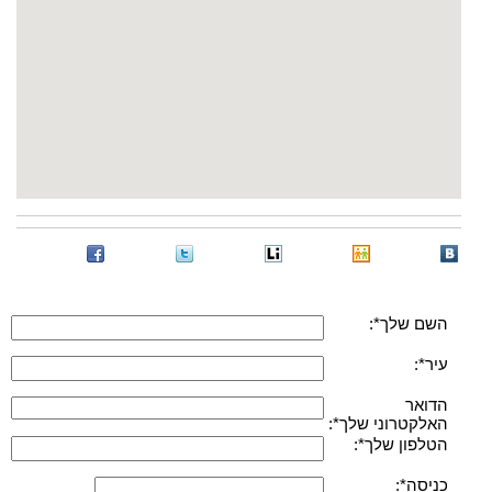
השם שלך*:
עיר*:
הדואר
האלקטרוני שלך*:
הטלפון שלך*:
כניסה*: